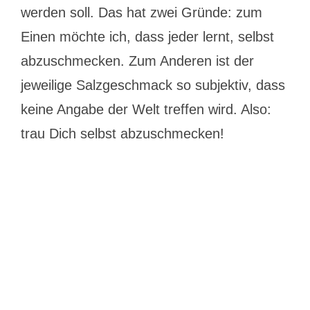
werden soll. Das hat zwei Gründe: zum
an,
wie
Einen möchte ich, dass jeder lernt, selbst
viel
Salz
abzuschmecken. Zum Anderen ist der
benötigt
jeweilige Salzgeschmack so subjektiv, dass
wird?
keine Angabe der Welt treffen wird. Also:
trau Dich selbst abzuschmecken!
Hungrig