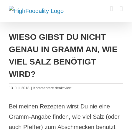
Zum
Inhalt
springen
WIESO GIBST DU NICHT
GENAU IN GRAMM AN, WIE
VIEL SALZ BENÖTIGT
WIRD?
für
13. Juli 2018
|
Kommentare deaktiviert
Wieso
gibst
Bei meinen Rezepten wirst Du nie eine
Du
nicht
Gramm-Angabe finden, wie viel Salz (oder
genau
in
auch Pfeffer) zum Abschmecken benutzt
Gramm