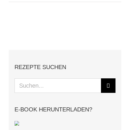
Teller
benutzt
Du
für
Deine
Food-
Fotos?
REZEPTE SUCHEN
Suche
nach:
E-BOOK HERUNTERLADEN?