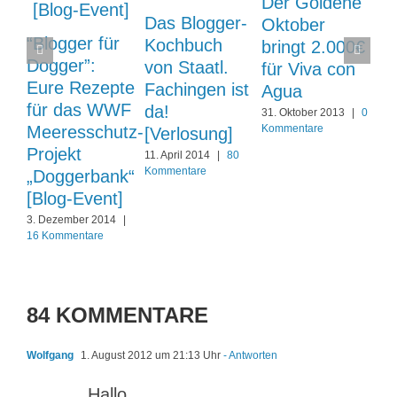
Der Goldene
Das Blogger-
Oktober
“Blogger für
Kochbuch
bringt 2.000€
Dogger”:
von Staatl.
für Viva con
Eure Rezepte
Fachingen ist
Agua
für das WWF
da!
31. Oktober 2013
|
0
Meeresschutz-
Kommentare
[Verlosung]
Projekt
11. April 2014
|
80
Kommentare
„Doggerbank“
[Blog-Event]
3. Dezember 2014
|
16 Kommentare
84 KOMMENTARE
Wolfgang
1. August 2012 um 21:13 Uhr
- Antworten
Hallo,