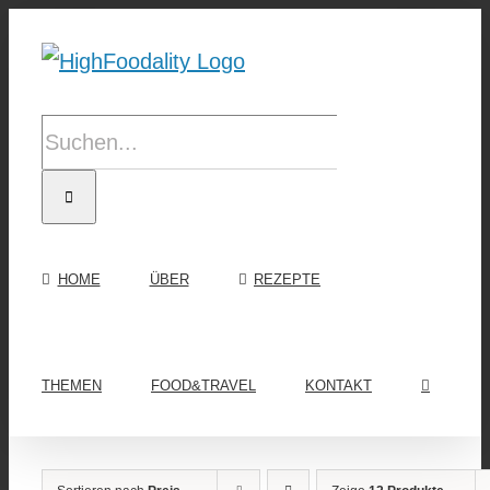
Zum
Inhalt
springen
Suche
nach:
HOME
ÜBER
REZEPTE
THEMEN
FOOD&TRAVEL
KONTAKT