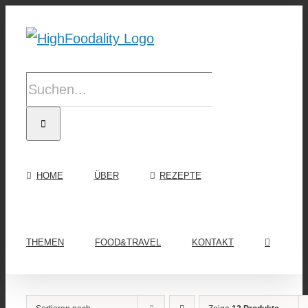
Zum
Inhalt
springen
Suche
nach:
HOME
ÜBER
REZEPTE
THEMEN
FOOD&TRAVEL
KONTAKT