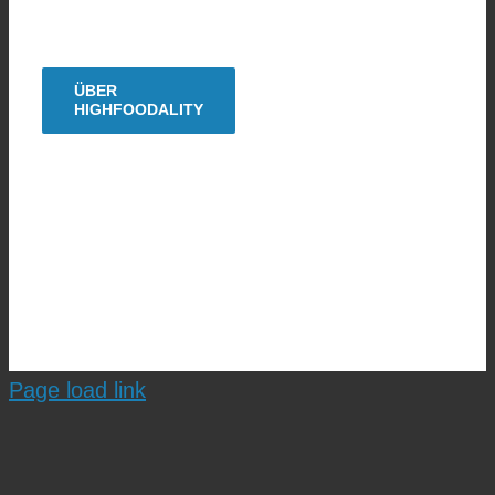
KONTAKT
ÜBER
HIGHFOODALITY
Copyright © 2009 - 2026| HighFoodality® - ein Food-Blog
von Uwe Spitzmüller |
Impressum
|
Datenschutz
|
Kooperieren?
Page load link