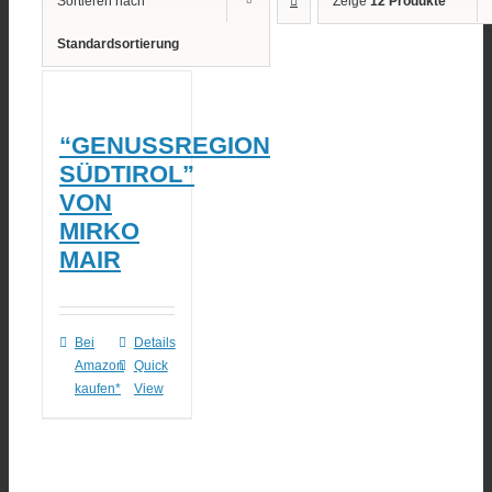
Sortieren nach
Zeige
12 Produkte
Standardsortierung
“GENUSSREGION
SÜDTIROL”
VON
MIRKO
MAIR
Bei
Details
Amazon
Quick
kaufen*
View