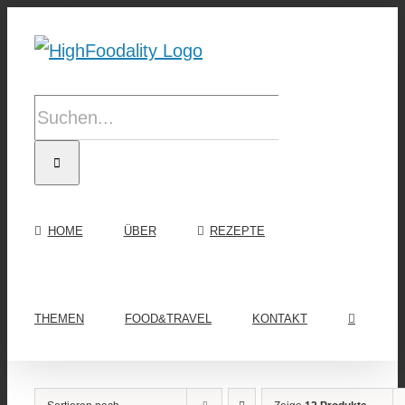
Zum
Inhalt
springen
Suche
nach:
HOME
ÜBER
REZEPTE
THEMEN
FOOD&TRAVEL
KONTAKT