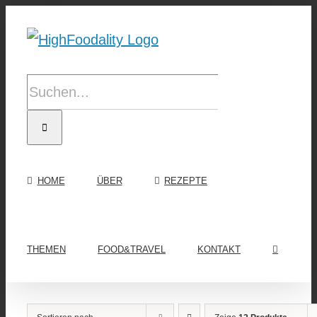
Zum
Inhalt
springen
Suche
nach:
HOME
ÜBER
REZEPTE
THEMEN
FOOD&TRAVEL
KONTAKT