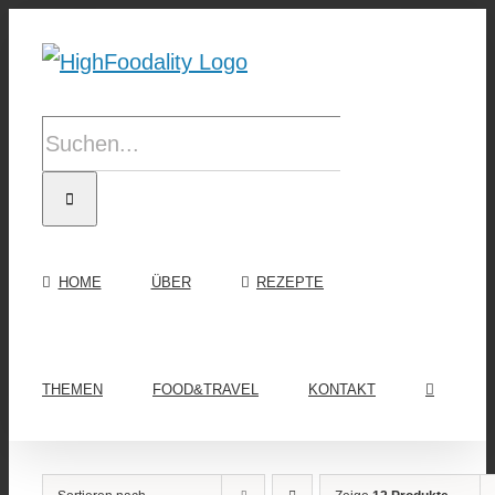
Zum
Inhalt
springen
Suche
nach:
HOME
ÜBER
REZEPTE
THEMEN
FOOD&TRAVEL
KONTAKT