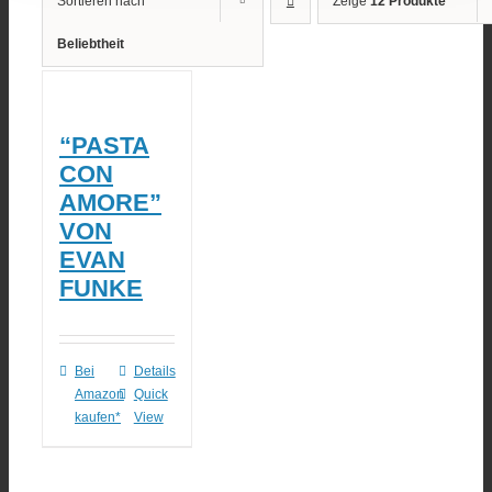
Sortieren nach
Zeige
12 Produkte
Beliebtheit
“PASTA
CON
AMORE”
VON
EVAN
FUNKE
Bei
Details
Amazon
Quick
kaufen*
View