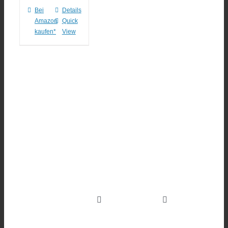
Bei
Details
Amazon
Quick
kaufen*
View
Hungrig
sein
und
hungrig
Toggle
Toggle
machen.
Navigation
Navigation
HOME
REZEPT-REGIS