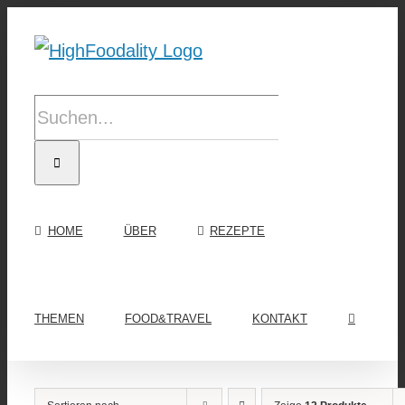
Zum
Inhalt
springen
Suche
nach:
HOME
ÜBER
REZEPTE
THEMEN
FOOD&TRAVEL
KONTAKT