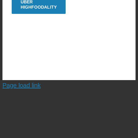
ÜBER
HIGHFOODALITY
Copyright © 2009 - 2026| HighFoodality® - ein Food-Blog
von Uwe Spitzmüller |
Impressum
|
Datenschutz
|
Kooperieren?
Page load link