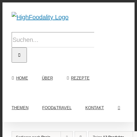
Zum
Inhalt
springen
Suche
nach:
HOME
ÜBER
REZEPTE
THEMEN
FOOD&TRAVEL
KONTAKT