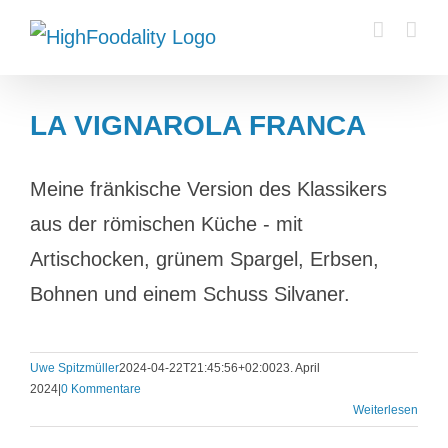
Zum
Inhalt
springen
LA VIGNAROLA FRANCA
Meine fränkische Version des Klassikers
aus der römischen Küche - mit
Artischocken, grünem Spargel, Erbsen,
Bohnen und einem Schuss Silvaner.
Uwe Spitzmüller
2024-04-22T21:45:56+02:00
23. April
2024
|
0 Kommentare
Weiterlesen