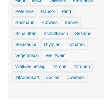
Mehl
Milch
Olivenöl
Parmesan
Petersilie
Rapsöl
Rind
Rosmarin
Rotwein
Sahne
Schalotten
Schnittlauch
Sesamöl
Sojasauce
Thymian
Tomaten
Vegetarisch
Weißwein
Weißweinessig
Zitrone
Zitronen
Zitronensaft
Zucker
Zwiebeln