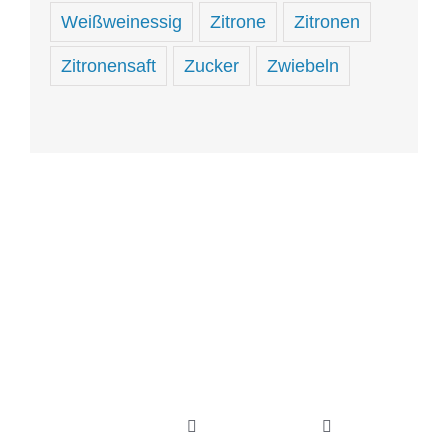
Weißweinessig
Zitrone
Zitronen
Zitronensaft
Zucker
Zwiebeln
Hungrig
sein
und
hungrig
Toggle
Toggle