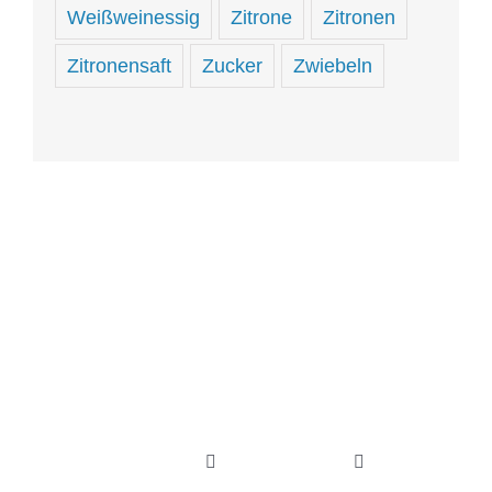
Weißweinessig
Zitrone
Zitronen
Zitronensaft
Zucker
Zwiebeln
Hungrig
sein
und
hungrig
Toggle
Toggle
Navigation
Navigation