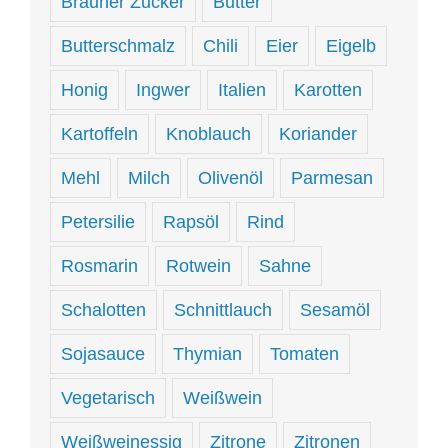
Brauner Zucker
Butter
Butterschmalz
Chili
Eier
Eigelb
Honig
Ingwer
Italien
Karotten
Kartoffeln
Knoblauch
Koriander
Mehl
Milch
Olivenöl
Parmesan
Petersilie
Rapsöl
Rind
Rosmarin
Rotwein
Sahne
Schalotten
Schnittlauch
Sesamöl
Sojasauce
Thymian
Tomaten
Vegetarisch
Weißwein
Weißweinessig
Zitrone
Zitronen