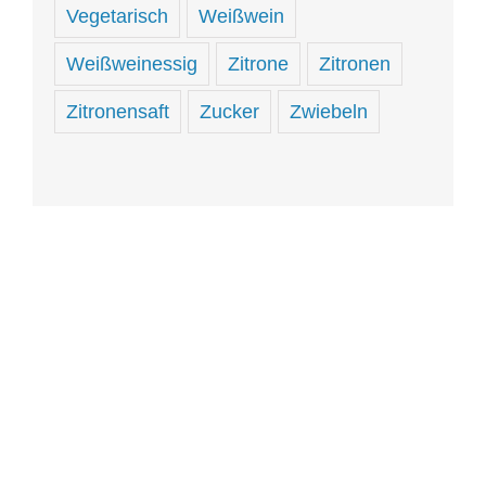
Vegetarisch
Weißwein
Weißweinessig
Zitrone
Zitronen
Zitronensaft
Zucker
Zwiebeln
Hungrig
sein
und
hungrig