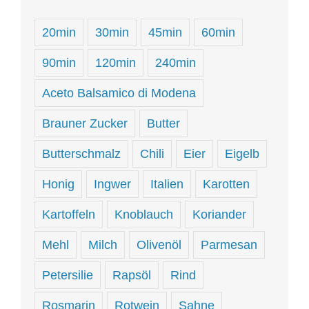
20min
30min
45min
60min
90min
120min
240min
Aceto Balsamico di Modena
Brauner Zucker
Butter
Butterschmalz
Chili
Eier
Eigelb
Honig
Ingwer
Italien
Karotten
Kartoffeln
Knoblauch
Koriander
Mehl
Milch
Olivenöl
Parmesan
Petersilie
Rapsöl
Rind
Rosmarin
Rotwein
Sahne