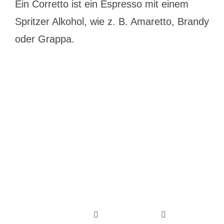
Ein Corretto ist ein Espresso mit einem
Spritzer Alkohol, wie z. B. Amaretto, Brandy
oder Grappa.
Hungrig
sein
und
hungrig
Toggle
Toggle