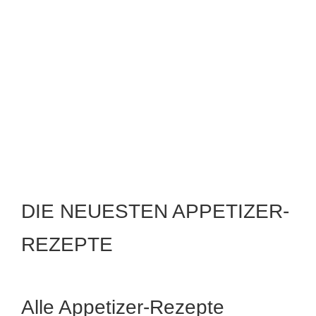
DIE NEUESTEN APPETIZER-
Gegrillte Erbsen mit Roquefort-
REZEPTE
Crème und Minze
Alle Appetizer-Rezepte