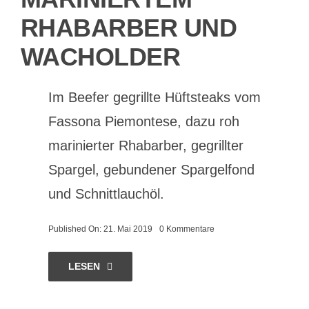
RHABARBER UND
WACHOLDER
Im Beefer gegrillte Hüftsteaks vom
Fassona Piemontese, dazu roh
marinierter Rhabarber, gegrillter
Spargel, gebundener Spargelfond
und Schnittlauchöl.
on
Published On: 21. Mai 2019
0 Kommentare
Fassona
Piemontese
mit
LESEN
gebeeftem
Spargel,
roh
mariniertem
Rhabarber