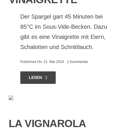
Der Spargel gart 45 Minuten bei
85°C im Sous-Vide-Becken. Dazu
gibt es eine Vinaigrette mit Eiern,
Schalotten und Schnittlauch.
on
Published On: 21. Mai 2024
1 Kommentar
Spargel
sous-
vide
LESEN
mit
Eier-
Vinaigrette
LA VIGNAROLA