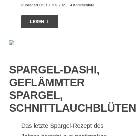
on
Published On: 13. Mai 2021
4 Kommentare
Spargel-
Vichyssoise
mit
LESEN
Raps
und
Schnittlauch
SPARGEL-DASHI,
GEFLÄMMTER
SPARGEL,
SCHNITTLAUCHBLÜTE
Das letzte Spargel-Rezept des