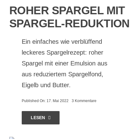
ROHER SPARGEL MIT
SPARGEL-REDUKTION
Ein einfaches wie verblüffend
leckeres Spargelrezept: roher
Spargel mit einer Emulsion aus
aus reduziertem Spargelfond,
Eigelb und Butter.
on
Published On: 17. Mai 2022
3 Kommentare
Roher
Spargel
mit
LESEN
Spargel-
Reduktion