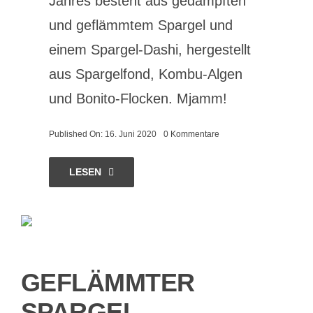
Jahres besteht aus gedämpften
und geflämmtem Spargel und
einem Spargel-Dashi, hergestellt
aus Spargelfond, Kombu-Algen
und Bonito-Flocken. Mjamm!
on
Published On: 16. Juni 2020
0 Kommentare
Spargel-
Dashi,
geflämmter
LESEN
Spargel,
Schnittlauchblüten
GEFLÄMMTER
SPARGEL,