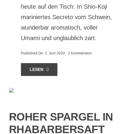
heute auf den Tisch: In Shio-Koji
mariniertes Secreto vom Schwein,
wunderbar aromatisch, voller
Umami und unglaublich zart.
on
Published On: 2. Juni 2020
2 Kommentare
Secreto
in
Shio-
LESEN
Koji
mariniert,
dazu
Spargel,
Rhabarbersaft
und
Schnittlauchblüte
ROHER SPARGEL IN
RHABARBERSAFT