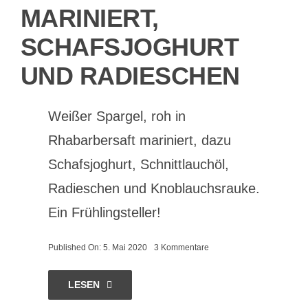
MARINIERT,
SCHAFSJOGHURT
UND RADIESCHEN
Weißer Spargel, roh in
Rhabarbersaft mariniert, dazu
Schafsjoghurt, Schnittlauchöl,
Radieschen und Knoblauchsrauke.
Ein Frühlingsteller!
on
Published On: 5. Mai 2020
3 Kommentare
Roher
Spargel
in
LESEN
Rhabarbersaft
mariniert,
Schafsjoghurt