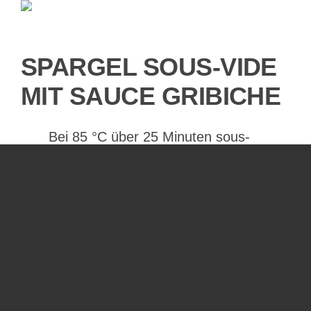
und
Wacholder
SPARGEL SOUS-VIDE
MIT SAUCE GRIBICHE
Bei 85 °C über 25 Minuten sous-
vide gegarter Spargel, dazu einen
Klassiker der französischen
Küche: Sauce Gribiche.
on
Published On: 7. Mai 2019
3 Kommentare
Spargel
sous-
vide
LESEN
mit
Sauce
Gribiche