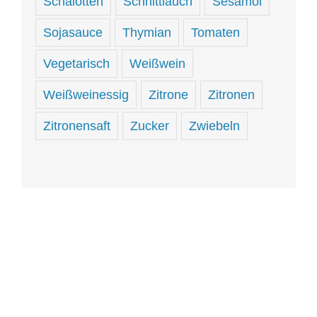
Schalotten
Schnittlauch
Sesamöl
Sojasauce
Thymian
Tomaten
Vegetarisch
Weißwein
Weißweinessig
Zitrone
Zitronen
Zitronensaft
Zucker
Zwiebeln
Hungrig
sein