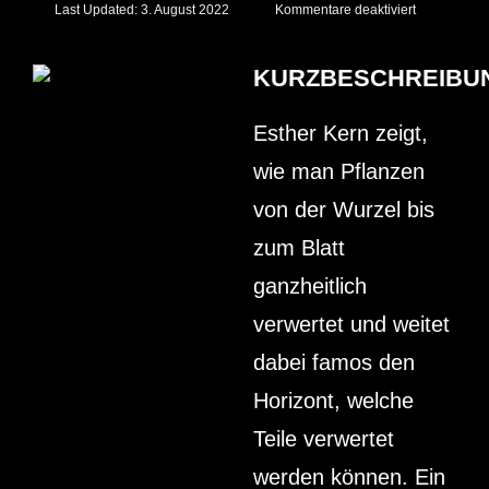
für
Last Updated: 3. August 2022
Kommentare deaktiviert
“Leaf
to
root”
von
KURZBESCHREIBU
Esther
Kern
Esther Kern zeigt,
wie man Pflanzen
von der Wurzel bis
zum Blatt
ganzheitlich
verwertet und weitet
dabei famos den
Horizont, welche
Teile verwertet
werden können. Ein