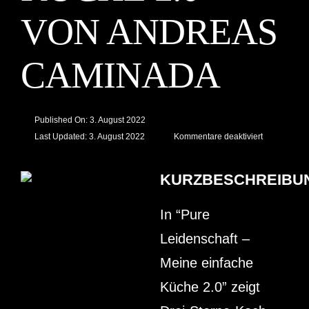
VON ANDREAS
CAMINADA
Published On: 3. August 2022
für
Last Updated: 3. August 2022
Kommentare deaktiviert
“Pure
Freude
–
Meine
KURZBESCHREIBU
einfache
Küche
2.0”
In “Pure
von
Andreas
Caminada
Leidenschaft –
Meine einfache
Küche 2.0” zeigt