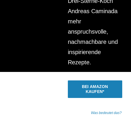
Drei-Sterne-Koch
Andreas Caminada
mehr
anspruchsvolle,
nachmachbare und
inspirierende
Rezepte.
BEI AMAZON
KAUFEN*
* Alle Links zu Amazon sind
Affiliate-Links.
Was bedeutet das?