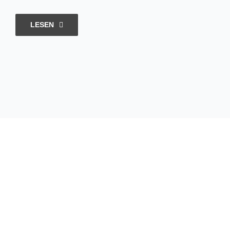
LESEN
Hungrig
sein