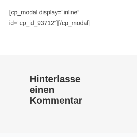
[cp_modal display=”inline”
id=”cp_id_93712″][/cp_modal]
Hinterlasse
einen
Kommentar