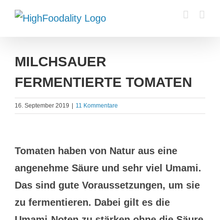
Zum
Inhalt
springen
MILCHSAUER
FERMENTIERTE TOMATEN
16. September 2019
|
11 Kommentare
Zeige
Tomaten haben von Natur aus eine
grösseres
angenehme Säure und sehr viel Umami.
Bild
Das sind gute Voraussetzungen, um sie
zu fermentieren. Dabei gilt es die
Umami-Noten zu stärken ohne die Säure