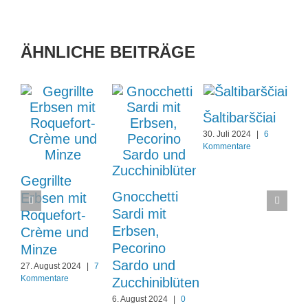
ÄHNLICHE BEITRÄGE
Šaltibarščiai
30. Juli 2024
|
6
Kommentare
Gegrillte
Gnocchetti
Erbsen mit
Sardi mit
Roquefort-
Erbsen,
Crème und
Pecorino
Minze
Sardo und
27. August 2024
|
7
Kommentare
Zucchiniblüten
6. August 2024
|
0