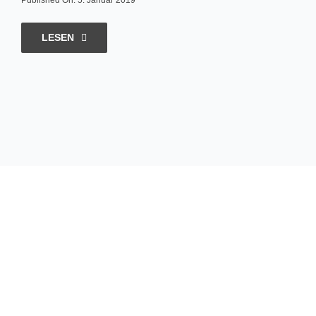
Published On: 5. Januar 2019
LESEN
Hungrig
sein