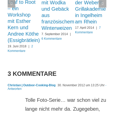
Leaf to Root
mit Wodka
der Weber®
– ein
und Gebäck
Grillakademie
Workshop
aus
in Ingelheim
mit Esther
französischem
am Rhein
Kern und
Winterweizen
17. April 2014
|
7
Kommentare
Andree Köthe
7. September 2014
|
6 Kommentare
(Essigbrätlein)
19. Juni 2018
|
2
Kommentare
3 KOMMENTARE
Christian | Outdoor-Cooking-Blog
30. November 2012 um 13:25 Uhr
-
Antworten
Tolle Foto-Serie… war schon viel zu
lange nicht mehr da. Zugegeben,