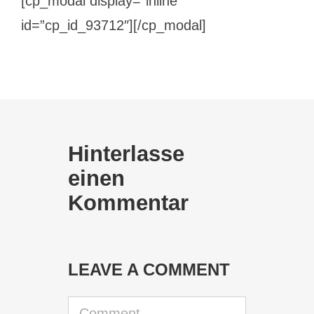
[cp_modal display=”inline”
id=”cp_id_93712″][/cp_modal]
Hinterlasse
einen
Kommentar
LEAVE A COMMENT
Comment