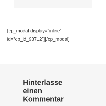
[cp_modal display=”inline”
id=”cp_id_93712″][/cp_modal]
Hinterlasse
einen
Kommentar