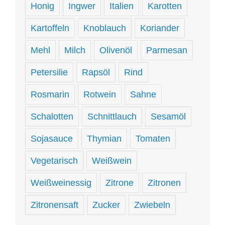
Honig
Ingwer
Italien
Karotten
Kartoffeln
Knoblauch
Koriander
Mehl
Milch
Olivenöl
Parmesan
Petersilie
Rapsöl
Rind
Rosmarin
Rotwein
Sahne
Schalotten
Schnittlauch
Sesamöl
Sojasauce
Thymian
Tomaten
Vegetarisch
Weißwein
Weißweinessig
Zitrone
Zitronen
Zitronensaft
Zucker
Zwiebeln