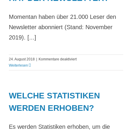
Momentan haben über 21.000 Leser den
Newsletter abonniert (Stand: November
2019). [...]
für
24. August 2018
|
Kommentare deaktiviert
Wie
Weiterlesen
viele
Abonnenten
hat
der
WELCHE STATISTIKEN
Newsletter?
WERDEN ERHOBEN?
Es werden Statistiken erhoben, um die