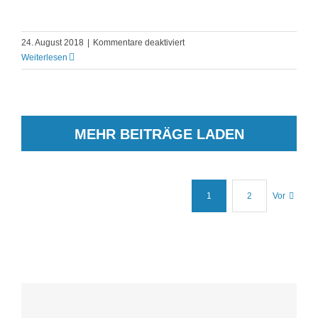
für
24. August 2018
|
Kommentare deaktiviert
Wie
Weiterlesen
wird
der
Newsletter
verschickt?
MEHR BEITRÄGE LADEN
1
2
Vor