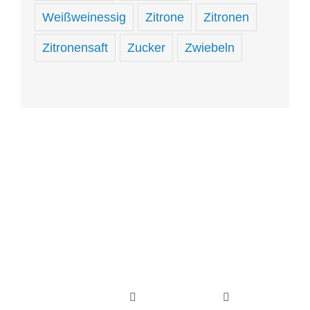
Weißweinessig
Zitrone
Zitronen
Zitronensaft
Zucker
Zwiebeln
Hungrig
sein
und
hungrig
Toggle
Toggle