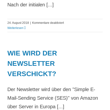
Nach der initialen [...]
für
24. August 2018
|
Kommentare deaktiviert
Widerruf:
Weiterlesen
Wie
erfolgt
das
Anmelde-
WIE WIRD DER
und
das
NEWSLETTER
Abmeldeverfahren?
VERSCHICKT?
Der Newsletter wird über den "Simple E-
Mail-Sending Service (SES)" von Amazon
über Server in Europa [...]