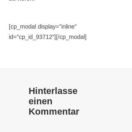
[cp_modal display=”inline”
id=”cp_id_93712″][/cp_modal]
Hinterlasse
einen
Kommentar