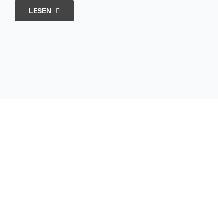
LESEN
Hungrig
sein