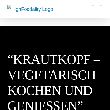
Zum
Inhalt
springen
“KRAUTKOPF –
VEGETARISCH
KOCHEN UND
GENIESSEN” V