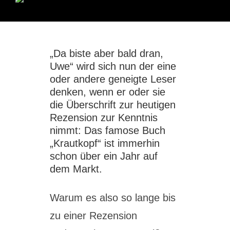
und
genießen”
von
Susann
Probst
und
Yannic
„Da biste aber bald dran,
Schon
[Rezension]
Uwe“ wird sich nun der eine
oder andere geneigte Leser
denken, wenn er oder sie
die Überschrift zur heutigen
Rezension zur Kenntnis
nimmt: Das famose Buch
„Krautkopf“ ist immerhin
schon über ein Jahr auf
dem Markt.
Warum es also so lange bis
zu einer Rezension