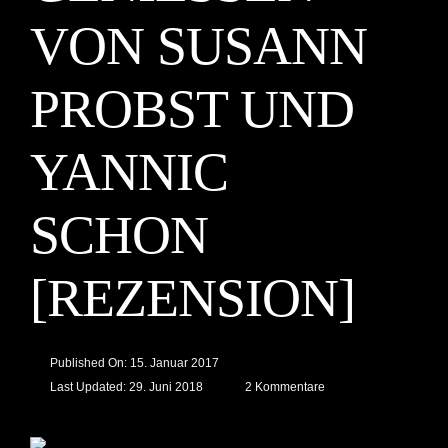
ON SUSANN P
ROBST UND Y
ANNIC S
CHON [
REZENSION]
Published On: 15. Januar 2017
on
Last Updated: 29. Juni 2018
2 Kommentare
“Krautkopf
–
vegetarisch
kochen