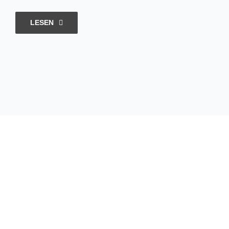
LESEN
Hungrig
sein