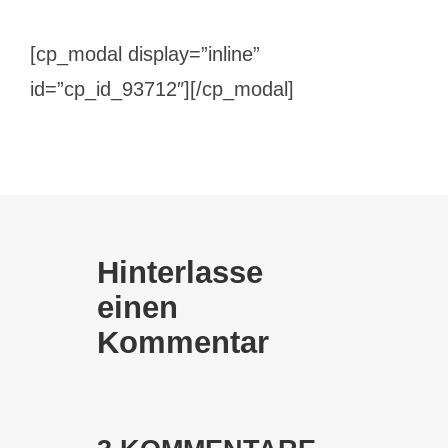
[cp_modal display=”inline”
id=”cp_id_93712″][/cp_modal]
Hinterlasse
einen
Kommentar