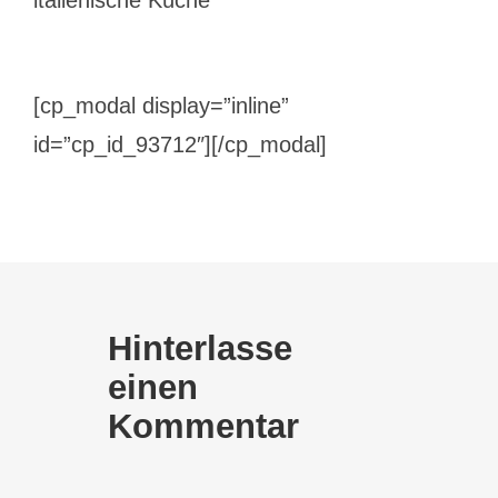
italienische Küche
[cp_modal display=”inline”
id=”cp_id_93712″][/cp_modal]
Hinterlasse
einen
Kommentar