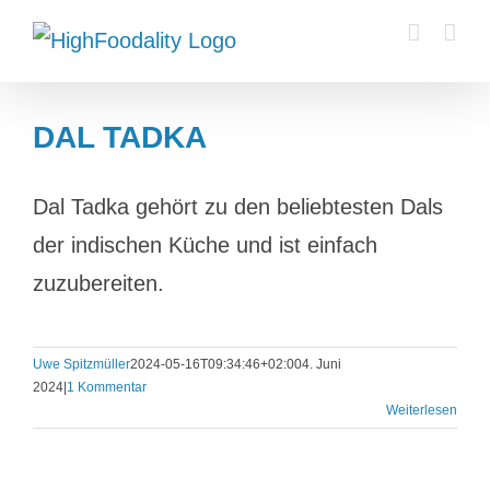
Zum
Inhalt
springen
DAL TADKA
Dal Tadka gehört zu den beliebtesten Dals
der indischen Küche und ist einfach
zuzubereiten.
Uwe Spitzmüller
2024-05-16T09:34:46+02:00
4. Juni
2024
|
1 Kommentar
Weiterlesen