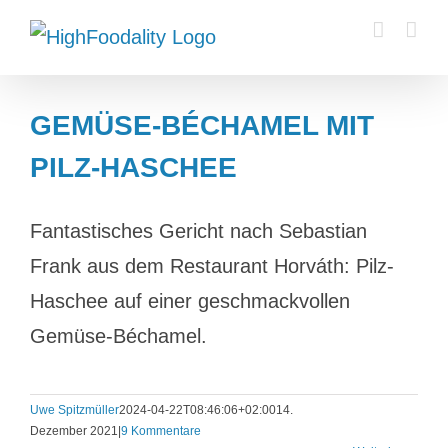
Zum
Inhalt
springen
GEMÜSE-BÉCHAMEL MIT
PILZ-HASCHEE
Fantastisches Gericht nach Sebastian
Frank aus dem Restaurant Horváth: Pilz-
Haschee auf einer geschmackvollen
Gemüse-Béchamel.
Uwe Spitzmüller
2024-04-22T08:46:06+02:00
14.
Dezember 2021
|
9 Kommentare