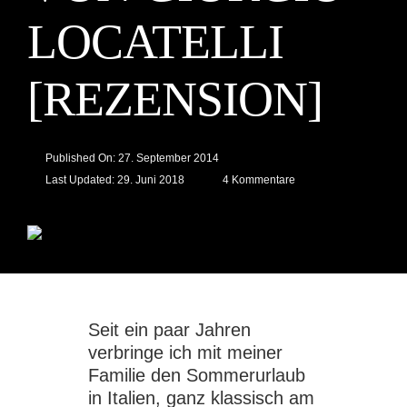
LOCATELLI
[REZENSION]
Published On: 27. September 2014
on
Last Updated: 29. Juni 2018
4 Kommentare
“Sizilien
–
Das
Kochbuch”
von
Giorgio
Locatelli
[Rezension]
Seit ein paar Jahren
verbringe ich mit meiner
Familie den Sommerurlaub
in Italien, ganz klassisch am