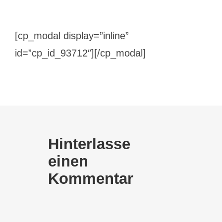
[cp_modal display=”inline”
id=”cp_id_93712″][/cp_modal]
Hinterlasse
einen
Kommentar