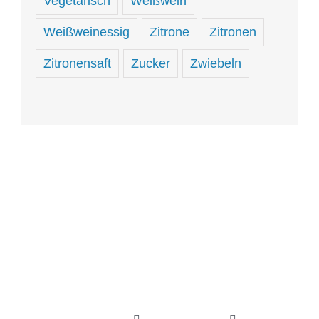
Vegetarisch
Weißwein
Weißweinessig
Zitrone
Zitronen
Zitronensaft
Zucker
Zwiebeln
Hungrig
sein
und
hungrig