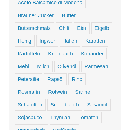
Aceto Balsamico di Modena
Brauner Zucker
Butter
Butterschmalz
Chili
Eier
Eigelb
Honig
Ingwer
Italien
Karotten
Kartoffeln
Knoblauch
Koriander
Mehl
Milch
Olivenöl
Parmesan
Petersilie
Rapsöl
Rind
Rosmarin
Rotwein
Sahne
Schalotten
Schnittlauch
Sesamöl
Sojasauce
Thymian
Tomaten