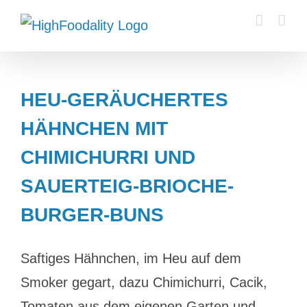
Zum
Inhalt
springen
HEU-GERÄUCHERTES
HÄHNCHEN MIT
CHIMICHURRI UND
SAUERTEIG-BRIOCHE-
BURGER-BUNS
Saftiges Hähnchen, im Heu auf dem
Smoker gegart, dazu Chimichurri, Cacik,
Tomaten aus dem eigenen Garten und