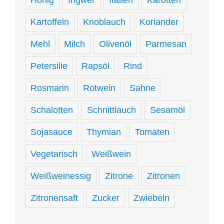
Honig
Ingwer
Italien
Karotten
Kartoffeln
Knoblauch
Koriander
Mehl
Milch
Olivenöl
Parmesan
Petersilie
Rapsöl
Rind
Rosmarin
Rotwein
Sahne
Schalotten
Schnittlauch
Sesamöl
Sojasauce
Thymian
Tomaten
Vegetarisch
Weißwein
Weißweinessig
Zitrone
Zitronen
Zitronensaft
Zucker
Zwiebeln