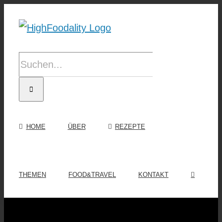
Zum
Inhalt
springen
Suche
nach:
HOME
ÜBER
REZEPTE
THEMEN
FOOD&TRAVEL
KONTAKT