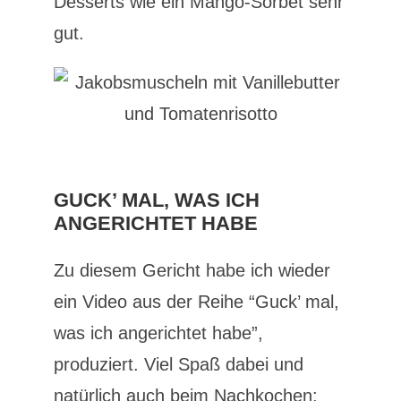
Desserts wie ein Mango-Sorbet sehr
gut.
GUCK’ MAL, WAS ICH
ANGERICHTET HABE
Zu diesem Gericht habe ich wieder
Mit
ein Video aus der Reihe “Guck’ mal,
dem
Laden
was ich angerichtet habe”,
des
Videos
produziert. Viel Spaß dabei und
akzeptieren
Sie die
natürlich auch beim Nachkochen:
Datenschutzerklärung