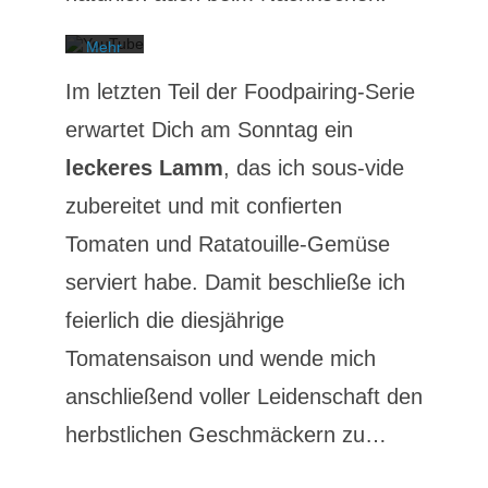
von
YouTube.
Mehr
erfahren
Im letzten Teil der Foodpairing-Serie
Video
laden
erwartet Dich am Sonntag ein
leckeres Lamm
, das ich sous-vide
YouTube
zubereitet und mit confierten
immer
entsperren
Tomaten und Ratatouille-Gemüse
serviert habe. Damit beschließe ich
feierlich die diesjährige
Tomatensaison und wende mich
anschließend voller Leidenschaft den
herbstlichen Geschmäckern zu…