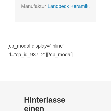
Manufaktur
Landbeck Keramik
.
[cp_modal display=”inline”
id=”cp_id_93712″][/cp_modal]
Hinterlasse
einen