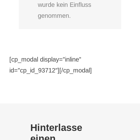
wurde kein Einfluss
genommen.
[cp_modal display=”inline”
id=”cp_id_93712″][/cp_modal]
Hinterlasse
einen