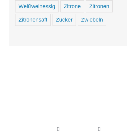
Weißweinessig
Zitrone
Zitronen
Zitronensaft
Zucker
Zwiebeln
Hungrig
sein
und
hungrig
Toggle
Toggle