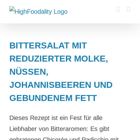
Zum
Inhalt
springen
BITTERSALAT MIT
REDUZIERTER MOLKE,
NÜSSEN,
JOHANNISBEEREN UND
GEBUNDENEM FETT
Dieses Rezept ist ein Fest für alle
Liebhaber von Bitteraromen: Es gibt
gebratenen Chicorée und Radicchio mit