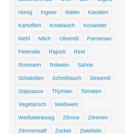
Honig
Ingwer
Italien
Karotten
Kartoffeln
Knoblauch
Koriander
Mehl
Milch
Olivenöl
Parmesan
Petersilie
Rapsöl
Rind
Rosmarin
Rotwein
Sahne
Schalotten
Schnittlauch
Sesamöl
Sojasauce
Thymian
Tomaten
Vegetarisch
Weißwein
Weißweinessig
Zitrone
Zitronen
Zitronensaft
Zucker
Zwiebeln